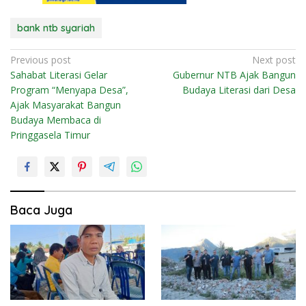
bank ntb syariah
N
Previous post
Next post
Sahabat Literasi Gelar
Gubernur NTB Ajak Bangun
a
Program “Menyapa Desa”,
Budaya Literasi dari Desa
v
Ajak Masyarakat Bangun
i
Budaya Membaca di
Pringgasela Timur
g
a
s
i
Baca Juga
p
o
s