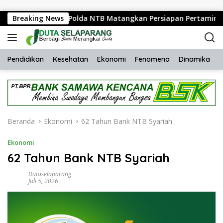
Langsung ke konten
DC Group dan Polda NTB Matangkan Persiapan Pertamina Grand P
Breaking News
Pendidikan
Kesehatan
Ekonomi
Fenomena
Dinamika
H
Beranda
Ekonomi
62 Tahun Bank NTB Syariah
Ekonomi
62 Tahun Bank NTB Syariah
Dutaselaparang
Juli 5, 2026