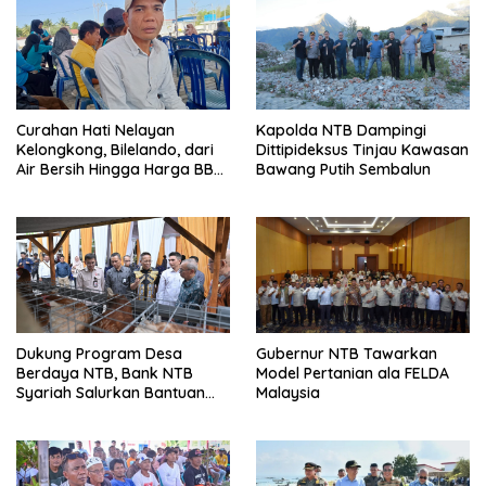
Curahan Hati Nelayan
Kapolda NTB Dampingi
Kelongkong, Bilelando, dari
Dittipideksus Tinjau Kawasan
Air Bersih Hingga Harga BBM
Bawang Putih Sembalun
Meroket
Dukung Program Desa
Gubernur NTB Tawarkan
Berdaya NTB, Bank NTB
Model Pertanian ala FELDA
Syariah Salurkan Bantuan
Malaysia
Budidaya Ayam Petelur
untuk Masyarakat Desa
Lendang Nangka Utara