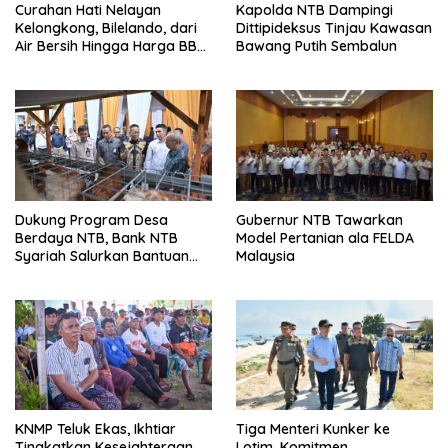
Curahan Hati Nelayan
Kapolda NTB Dampingi
Kelongkong, Bilelando, dari
Dittipideksus Tinjau Kawasan
Air Bersih Hingga Harga BBM
Bawang Putih Sembalun
Meroket
Dukung Program Desa
Gubernur NTB Tawarkan
Berdaya NTB, Bank NTB
Model Pertanian ala FELDA
Syariah Salurkan Bantuan
Malaysia
Budidaya Ayam Petelur
untuk Masyarakat Desa
Lendang Nangka Utara
KNMP Teluk Ekas, Ikhtiar
Tiga Menteri Kunker ke
Tingkatkan Kesejahteraan
Lotim, Komitmen