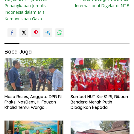
a
Penangkapan Jurnalis
Internasional Digelar di NTB
v
Indonesia dalam Misi
i
Kemanusiaan Gaza
g
a
s
i
Baca Juga
p
o
s
Masa Reses, Anggota DPR RI
Sambut HUT Ke-81 RI, Ribuan
Fraksi NasDem, H. Fauzan
Bendera Merah Putih
Khalid Temui Warga
Dibagikan kepada
Penerima Bantuan Bedah
Masyarakat
Rumah