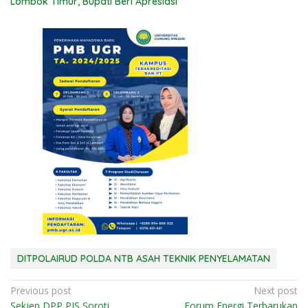
Lombok Timur, Bupati Beri Apresiasi
DITPOLAIRUD POLDA NTB ASAH TEKNIK PENYELAMATAN
N
Previous post
Next post
Sekjen DPP PJS Soroti
Forum Energi Terbarukan