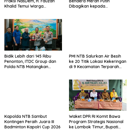
Fraksi NasDem, H. Fauzan
Bendera Merah Putih
Khalid Temui Warga
Dibagikan kepada
Penerima Bantuan Bedah
Masyarakat
Rumah
Bidik Lebih dari 145 Ribu
PMI NTB Salurkan Air Besih
Penonton, ITDC Group dan
ke 20 Titik Lokasi Kekeringan
Polda NTB Matangkan
di 9 Kecamatan Terparah
Persiapan Pertamina Grand
Kekeringan
Prix of Indonesia 2026
Kapolda NTB Sambut
Waket DPR RI Komit Bawa
Kontingen Peraih Juara III
Program Strategis Nasional
Badminton Kapolri Cup 2026
ke Lombok Timur, Bupati