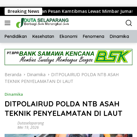
Langsung ke konten
ede Sampaikan Pesan Kamtibmas Lewat Mimbar Jumat
Breaking News
Pendidikan
Kesehatan
Ekonomi
Fenomena
Dinamika
H
Beranda
Dinamika
DITPOLAIRUD POLDA NTB ASAH
TEKNIK PENYELAMATAN DI LAUT
Dinamika
DITPOLAIRUD POLDA NTB ASAH
TEKNIK PENYELAMATAN DI LAUT
Dutaselaparang
Mei 19, 2026