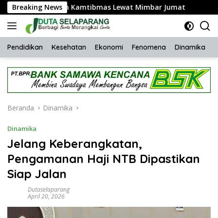
Langsung
aikan Pesan Kamtibmas Lewat Mimbar Jumat
Breaking News
SMPN 1 
ke
konten
Pendidikan
Kesehatan
Ekonomi
Fenomena
Dinamika
H
Beranda
Dinamika
Dinamika
Jelang Keberangkatan,
Pengamanan Haji NTB Dipastikan
Siap Jalan
Dutaselaparang
April 20, 2026