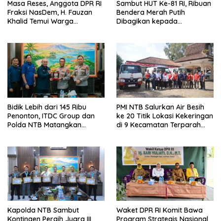
Masa Reses, Anggota DPR RI
Sambut HUT Ke-81 RI, Ribuan
Fraksi NasDem, H. Fauzan
Bendera Merah Putih
Khalid Temui Warga
Dibagikan kepada
Penerima Bantuan Bedah
Masyarakat
Rumah
Bidik Lebih dari 145 Ribu
PMI NTB Salurkan Air Besih
Penonton, ITDC Group dan
ke 20 Titik Lokasi Kekeringan
Polda NTB Matangkan
di 9 Kecamatan Terparah
Persiapan Pertamina Grand
Kekeringan
Prix of Indonesia 2026
Kapolda NTB Sambut
Waket DPR RI Komit Bawa
Kontingen Peraih Juara III
Program Strategis Nasional