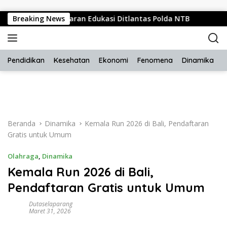
Langsung ke konten
Gerung Jadi Sasaran Edukasi Ditlantas Polda NTB
Breaking News
Masa
Pendidikan
Kesehatan
Ekonomi
Fenomena
Dinamika
H
Beranda
Dinamika
Kemala Run 2026 di Bali, Pendaftaran
Gratis untuk Umum
Olahraga
,
Dinamika
Kemala Run 2026 di Bali,
Pendaftaran Gratis untuk Umum
Dutaselaparang
Maret 31, 2026