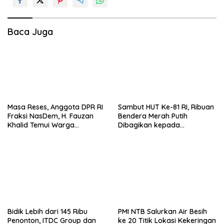
s
i
Baca Juga
p
o
s
Masa Reses, Anggota DPR RI
Sambut HUT Ke-81 RI, Ribuan
Fraksi NasDem, H. Fauzan
Bendera Merah Putih
Khalid Temui Warga
Dibagikan kepada
Penerima Bantuan Bedah
Masyarakat
Rumah
Bidik Lebih dari 145 Ribu
PMI NTB Salurkan Air Besih
Penonton, ITDC Group dan
ke 20 Titik Lokasi Kekeringan