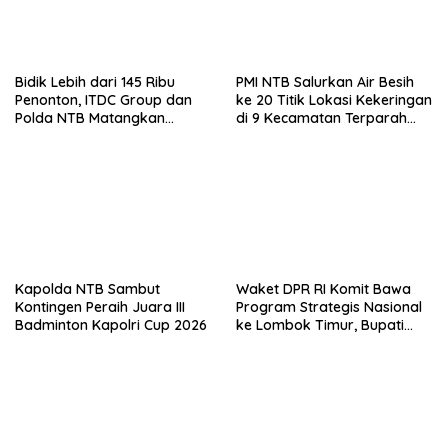
Bidik Lebih dari 145 Ribu
PMI NTB Salurkan Air Besih
Penonton, ITDC Group dan
ke 20 Titik Lokasi Kekeringan
Polda NTB Matangkan
di 9 Kecamatan Terparah
Persiapan Pertamina Grand
Kekeringan
Prix of Indonesia 2026
Kapolda NTB Sambut
Waket DPR RI Komit Bawa
Kontingen Peraih Juara III
Program Strategis Nasional
Badminton Kapolri Cup 2026
ke Lombok Timur, Bupati
Beri Apresiasi