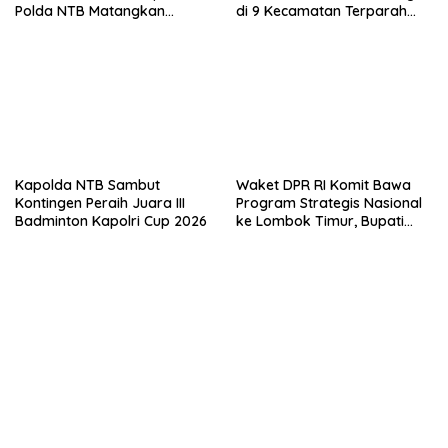
Polda NTB Matangkan
di 9 Kecamatan Terparah
Persiapan Pertamina Grand
Kekeringan
Prix of Indonesia 2026
Kapolda NTB Sambut
Waket DPR RI Komit Bawa
Kontingen Peraih Juara III
Program Strategis Nasional
Badminton Kapolri Cup 2026
ke Lombok Timur, Bupati
Beri Apresiasi