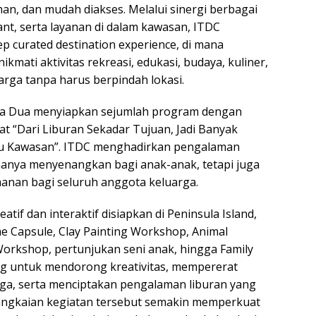
an, dan mudah diakses. Melalui sinergi berbagai
enant, serta layanan di dalam kawasan, ITDC
 curated destination experience, di mana
kmati aktivitas rekreasi, edukasi, budaya, kuliner,
arga tanpa harus berpindah lokasi.
a Dua menyiapkan sejumlah program dengan
 “Dari Liburan Sekadar Tujuan, Jadi Banyak
u Kawasan”. ITDC menghadirkan pengalaman
 hanya menyenangkan bagi anak-anak, tetapi juga
nan bagi seluruh anggota keluarga.
eatif dan interaktif disiapkan di Peninsula Island,
me Capsule, Clay Painting Workshop, Animal
 Workshop, pertunjukan seni anak, hingga Family
ang untuk mendorong kreativitas, mempererat
ga, serta menciptakan pengalaman liburan yang
angkaian kegiatan tersebut semakin memperkuat