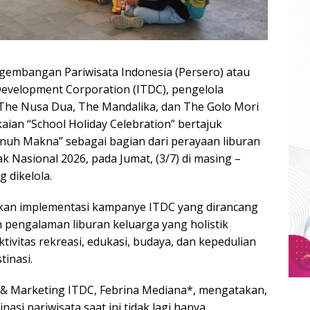
ngembangan Pariwisata Indonesia (Persero) atau
evelopment Corporation (ITDC), pengelola
The Nusa Dua, The Mandalika, dan The Golo Mori
ian “School Holiday Celebration” bertajuk
uh Makna” sebagai bagian dari perayaan liburan
k Nasional 2026, pada Jumat, (3/7) di masing –
 dikelola.
kan implementasi kampanye ITDC yang dirancang
pengalaman liburan keluarga yang holistik
tivitas rekreasi, edukasi, budaya, dan kepedulian
tinasi.
 & Marketing ITDC, Febrina Mediana*, mengatakan,
si pariwisata saat ini tidak lagi hanya