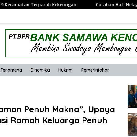
h Kekeringan
Curahan Hati Nelayan Kelongkong, Bilelan
Fenomena
Dinamika
Hukrim
Pemerintahan
yaman Penuh Makna”, Upaya
asi Ramah Keluarga Penuh