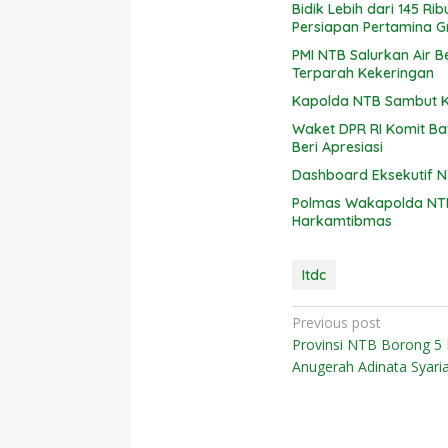
Bidik Lebih dari 145 R
Persiapan Pertamina G
PMI NTB Salurkan Air B
Terparah Kekeringan
Kapolda NTB Sambut Ko
Waket DPR RI Komit Ba
Beri Apresiasi
Dashboard Eksekutif 
Polmas Wakapolda NT
Harkamtibmas
Itdc
Navigasi
Previous post
Provinsi NTB Borong 5
pos
Anugerah Adinata Syari