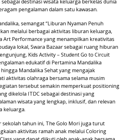
sebagai destinasi wisata keluarga berkelas dunia
ragam pengalaman dalam satu kawasan.
andalika, semangat “Liburan Nyaman Penuh
an melalui berbagai aktivitas liburan keluarga,
ka Art Performance yang menampilkan kreativitas
budaya lokal, Swara Bazaar sebagai ruang hiburan
engunjung, Kids Activity – Student Go to Circuit
ngalaman edukatif di Pertamina Mandalika
t, hingga Mandalika Sehat yang mengajak
i aktivitas olahraga bersama selama musim
kegiatan tersebut semakin memperkuat positioning
g dikelola ITDC sebagai destinasi yang
aman wisata yang lengkap, inklusif, dan relevan
a keluarga.
sekolah tahun ini, The Golo Mori juga turut
kaian aktivitas ramah anak melalui Coloring
 Class yang dapat diikuti oleh anak-anak bersama