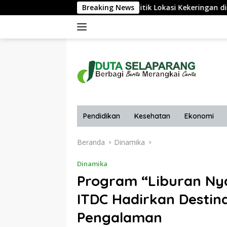
Langsung
Air Besih ke 20 Titik Lokasi Kekeringan di 9 Kecamatan Terpara
Breaking News
ke
konten
Pendidikan
Kesehatan
Ekonomi
Beranda
Dinamika
Dinamika
Program “Liburan N
ITDC Hadirkan Destin
Pengalaman