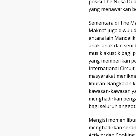
posisi The Nusa Dua 
yang menawarkan be
Sementara di The M
Makna” juga diwujudk
antara lain Mandali
anak-anak dan seni 
musik akustik bagi p
yang memberikan pe
International Circui
masyarakat menikmat
liburan. Rangkaian 
kawasan-kawasan yan
menghadirkan pengal
bagi seluruh anggot
Mengisi momen libur 
menghadirkan serang
Activity dan Cooking