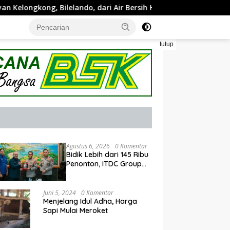
do, dari Air Bersih Hingga Harga BBM Meroket
Kapolda 
tutup
Agustus 6, 2026
0 Komentar
Bidik Lebih dari 145 Ribu
Penonton, ITDC Group
dan Polda NTB
Matangkan Persiapan
Pertamina Grand Prix of
Juni 5, 2024
0 Komentar
Indonesia 2026
Menjelang Idul Adha, Harga
Sapi Mulai Meroket