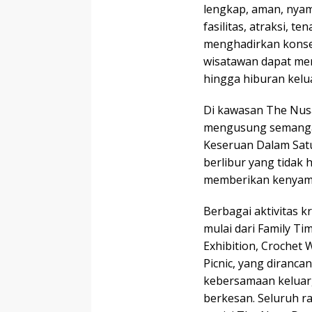
lengkap, aman, nyam
fasilitas, atraksi, t
menghadirkan konsep
wisatawan dapat meni
hingga hiburan kelu
Di kawasan The Nus
mengusung semangat
Keseruan Dalam Sat
berlibur yang tidak
memberikan kenyama
Berbagai aktivitas kr
mulai dari Family Ti
Exhibition, Crochet
Picnic, yang diranc
kebersamaan keluar
berkesan. Seluruh r