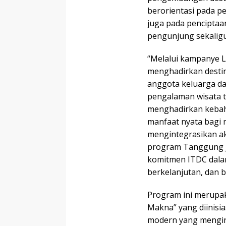
berorientasi pada pe
juga pada pencipta
pengunjung sekalig
“Melalui kampanye 
menghadirkan desti
anggota keluarga d
pengalaman wisata t
menghadirkan kebah
manfaat nyata bagi m
mengintegrasikan akt
program Tanggung J
komitmen ITDC dalam
berkelanjutan, dan b
Program ini merupa
Makna” yang diinisi
modern yang mengin