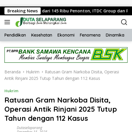
Langsung ke konten
idik Lebih dari 145 Ribu Penonton, ITDC Group dan Polda NTB 
Breaking News
Pendidikan
Kesehatan
Ekonomi
Fenomena
Dinamika
H
Beranda
Hukrim
Ratusan Gram Narkoba Disita, Operasi
Antik Rinjani 2025 Tutup Tahun dengan 112 Kasus
Hukrim
Ratusan Gram Narkoba Disita,
Operasi Antik Rinjani 2025 Tutup
Tahun dengan 112 Kasus
Dutaselaparang
Desember 15, 2025