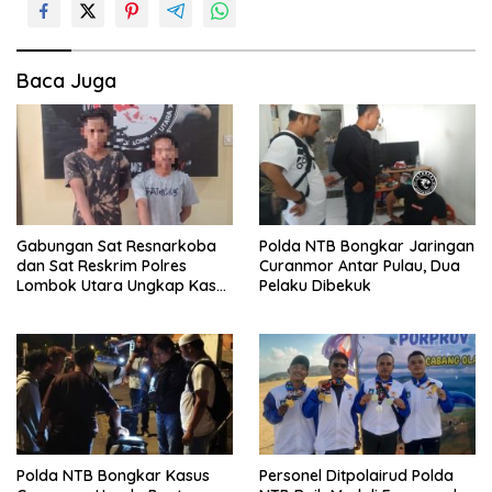
g
a
s
Baca Juga
i
p
o
s
Gabungan Sat Resnarkoba
Polda NTB Bongkar Jaringan
dan Sat Reskrim Polres
Curanmor Antar Pulau, Dua
Lombok Utara Ungkap Kasus
Pelaku Dibekuk
Narkotika di Mess Karyawan
Polda NTB Bongkar Kasus
Personel Ditpolairud Polda