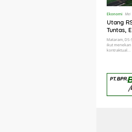
Ekonomi
Mei 
Utang RS
Tuntas, 
Mataram, DS-
ikut menekan 
kontraktual…