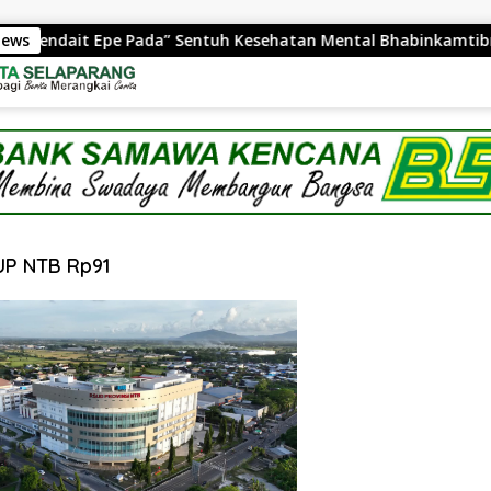
News
Mendait Epe Pada” Sentuh Kesehatan Mental Bhabinkamtibma
UP NTB Rp91