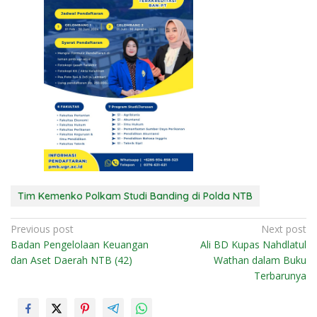
Tim Kemenko Polkam Studi Banding di Polda NTB
N
Previous post
Next post
Badan Pengelolaan Keuangan
Ali BD Kupas Nahdlatul
a
dan Aset Daerah NTB (42)
Wathan dalam Buku
v
Terbarunya
i
g