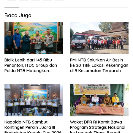
a
s
Baca Juga
i
p
o
s
Bidik Lebih dari 145 Ribu
PMI NTB Salurkan Air Besih
Penonton, ITDC Group dan
ke 20 Titik Lokasi Kekeringan
Polda NTB Matangkan
di 9 Kecamatan Terparah
Persiapan Pertamina Grand
Kekeringan
Prix of Indonesia 2026
Kapolda NTB Sambut
Waket DPR RI Komit Bawa
Kontingen Peraih Juara III
Program Strategis Nasional
Badminton Kapolri Cup 2026
ke Lombok Timur, Bupati