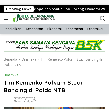
Langsung ke konten
ons Sabut Kelapa dan Sabun Cair Dorong Ekonomi Warga Desa B
Breaking News
Pendidikan
Kesehatan
Ekonomi
Fenomena
Dinamika
H
Beranda
Dinamika
Tim Kemenko Polkam Studi Banding di
Polda NTB
Dinamika
Tim Kemenko Polkam Studi
Banding di Polda NTB
Dutaselaparang
Desember 4, 2025