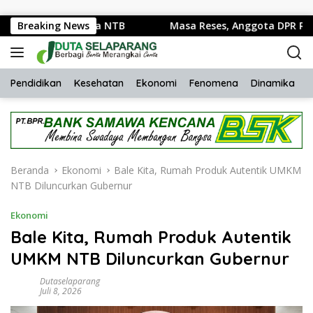
Langsung ke konten
antas Polda NTB
Breaking News
Masa Reses, Anggota DPR RI Fraksi N
Pendidikan
Kesehatan
Ekonomi
Fenomena
Dinamika
H
Beranda
Ekonomi
Bale Kita, Rumah Produk Autentik UMKM
NTB Diluncurkan Gubernur
Ekonomi
Bale Kita, Rumah Produk Autentik
UMKM NTB Diluncurkan Gubernur
Dutaselaparang
Juli 8, 2026