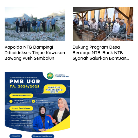
Kapolda NTB Dampingi
Dukung Program Desa
Dittipideksus Tinjau Kawasan
Berdaya NTB, Bank NTB
Bawang Putih Sembalun
Syariah Salurkan Bantuan
Budidaya Ayam Petelur
untuk Masyarakat Desa
Lendang Nangka Utara