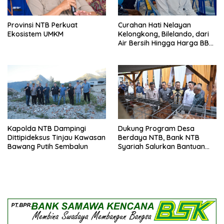
Provinsi NTB Perkuat
Curahan Hati Nelayan
Ekosistem UMKM
Kelongkong, Bilelando, dari
Air Bersih Hingga Harga BBM
Meroket
Kapolda NTB Dampingi
Dukung Program Desa
Dittipideksus Tinjau Kawasan
Berdaya NTB, Bank NTB
Bawang Putih Sembalun
Syariah Salurkan Bantuan
Budidaya Ayam Petelur
untuk Masyarakat Desa
Lendang Nangka Utara