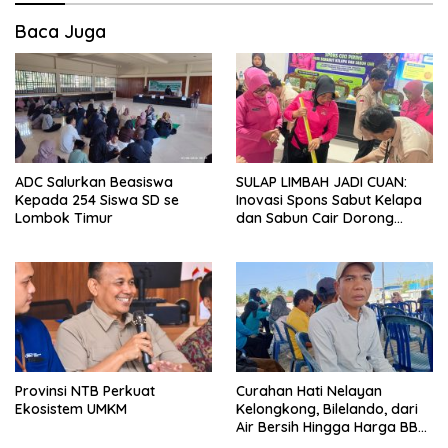
a
Baca Juga
s
i
p
o
s
ADC Salurkan Beasiswa
SULAP LIMBAH JADI CUAN:
Kepada 254 Siswa SD se
Inovasi Spons Sabut Kelapa
Lombok Timur
dan Sabun Cair Dorong
Ekonomi Warga Desa Bentek
Provinsi NTB Perkuat
Curahan Hati Nelayan
Ekosistem UMKM
Kelongkong, Bilelando, dari
Air Bersih Hingga Harga BBM
Meroket