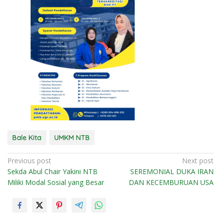
Bale Kita
UMKM NTB
N
Previous post
Next post
Sekda Abul Chair Yakini NTB
SEREMONIAL DUKA IRAN
a
Miliki Modal Sosial yang Besar
DAN KECEMBURUAN USA
v
i
g