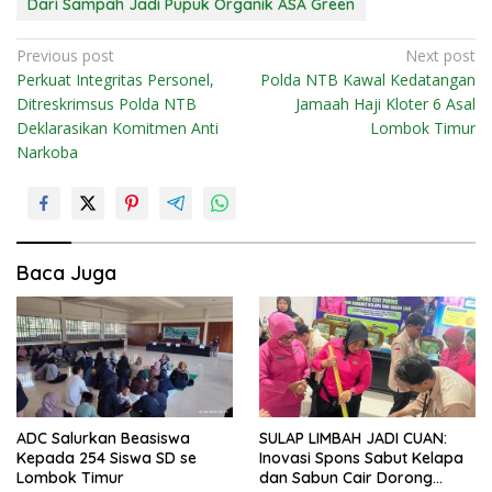
Dari Sampah Jadi Pupuk Organik ASA Green
N
Previous post
Next post
Perkuat Integritas Personel,
Polda NTB Kawal Kedatangan
a
Ditreskrimsus Polda NTB
Jamaah Haji Kloter 6 Asal
v
Deklarasikan Komitmen Anti
Lombok Timur
i
Narkoba
g
a
s
i
Baca Juga
p
o
s
ADC Salurkan Beasiswa
SULAP LIMBAH JADI CUAN:
Kepada 254 Siswa SD se
Inovasi Spons Sabut Kelapa
Lombok Timur
dan Sabun Cair Dorong