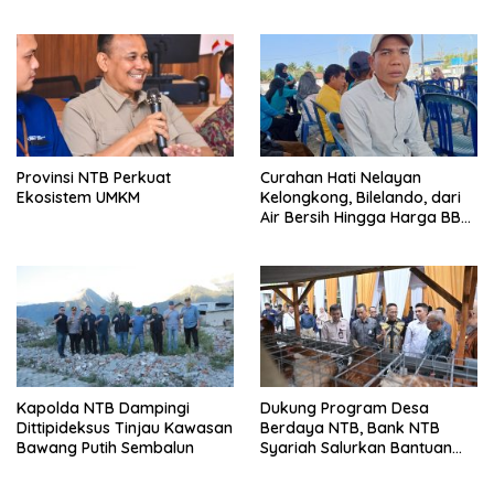
Ekonomi Warga Desa Bentek
Provinsi NTB Perkuat
Curahan Hati Nelayan
Ekosistem UMKM
Kelongkong, Bilelando, dari
Air Bersih Hingga Harga BBM
Meroket
Kapolda NTB Dampingi
Dukung Program Desa
Dittipideksus Tinjau Kawasan
Berdaya NTB, Bank NTB
Bawang Putih Sembalun
Syariah Salurkan Bantuan
Budidaya Ayam Petelur
untuk Masyarakat Desa