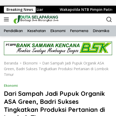
Langsung ke konten
an Balap Liar
Breaking News
Wakapolda NTB Pimpin Patroli Rinjani Pr
Pendidikan
Kesehatan
Ekonomi
Fenomena
Dinamika
H
Beranda
Ekonomi
Dari Sampah Jadi Pupuk Organik ASA
Green, Badri Sukses Tingkatkan Produksi Pertanian di Lombok
Timur
Ekonomi
Dari Sampah Jadi Pupuk Organik
ASA Green, Badri Sukses
Tingkatkan Produksi Pertanian di