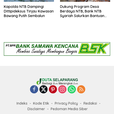
Kapolda NTB Dampingi
Dukung Program Desa
Dittipideksus Tinjau Kawasan
Berdaya NTB, Bank NTB
Bawang Putih Sembalun
Syariah Salurkan Bantuan
Budidaya Ayam Petelur
untuk Masyarakat Desa
Lendang Nangka Utara
Indeks
Kode Etik
Privacy Policy
Redaksi
Disclaimer
Pedoman Media Siber