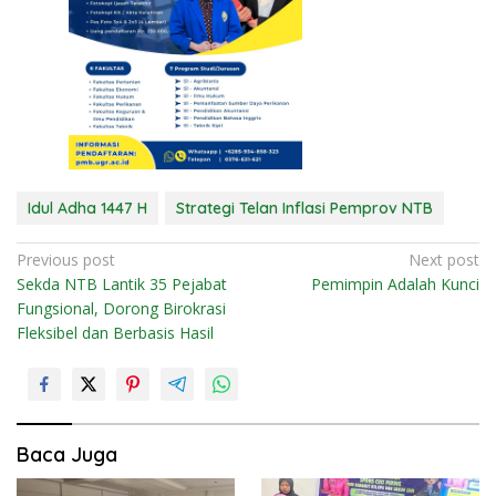
Idul Adha 1447 H
Strategi Telan Inflasi Pemprov NTB
N
Previous post
Next post
Sekda NTB Lantik 35 Pejabat
Pemimpin Adalah Kunci
a
Fungsional, Dorong Birokrasi
v
Fleksibel dan Berbasis Hasil
i
g
a
s
Baca Juga
i