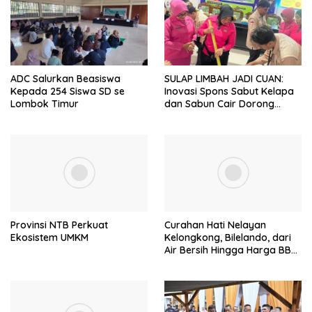
p
o
s
ADC Salurkan Beasiswa
SULAP LIMBAH JADI CUAN:
Kepada 254 Siswa SD se
Inovasi Spons Sabut Kelapa
Lombok Timur
dan Sabun Cair Dorong
Ekonomi Warga Desa Bentek
Provinsi NTB Perkuat
Curahan Hati Nelayan
Ekosistem UMKM
Kelongkong, Bilelando, dari
Air Bersih Hingga Harga BBM
Meroket