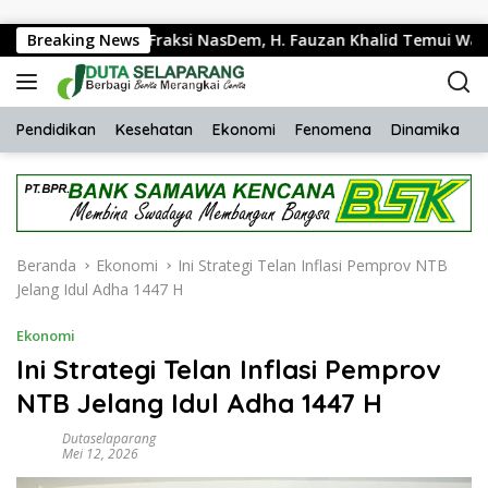
Langsung ke konten
gota DPR RI Fraksi NasDem, H. Fauzan Khalid Temui Warga Pe
Breaking News
Pendidikan
Kesehatan
Ekonomi
Fenomena
Dinamika
H
Beranda
Ekonomi
Ini Strategi Telan Inflasi Pemprov NTB
Jelang Idul Adha 1447 H
Ekonomi
Ini Strategi Telan Inflasi Pemprov
NTB Jelang Idul Adha 1447 H
Dutaselaparang
Mei 12, 2026