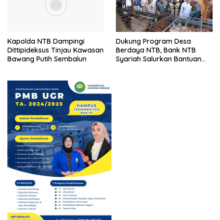
Kapolda NTB Dampingi
Dukung Program Desa
Dittipideksus Tinjau Kawasan
Berdaya NTB, Bank NTB
Bawang Putih Sembalun
Syariah Salurkan Bantuan
Budidaya Ayam Petelur
untuk Masyarakat Desa
Lendang Nangka Utara