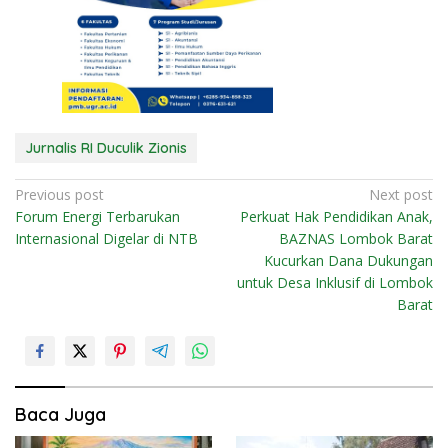
Jurnalis RI Duculik Zionis
N
Previous post
Next post
Forum Energi Terbarukan
Perkuat Hak Pendidikan Anak,
a
Internasional Digelar di NTB
BAZNAS Lombok Barat
v
Kucurkan Dana Dukungan
i
untuk Desa Inklusif di Lombok
Barat
g
a
s
i
Baca Juga
p