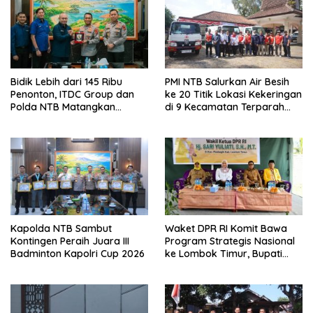
o
s
Bidik Lebih dari 145 Ribu
PMI NTB Salurkan Air Besih
Penonton, ITDC Group dan
ke 20 Titik Lokasi Kekeringan
Polda NTB Matangkan
di 9 Kecamatan Terparah
Persiapan Pertamina Grand
Kekeringan
Prix of Indonesia 2026
Kapolda NTB Sambut
Waket DPR RI Komit Bawa
Kontingen Peraih Juara III
Program Strategis Nasional
Badminton Kapolri Cup 2026
ke Lombok Timur, Bupati
Beri Apresiasi