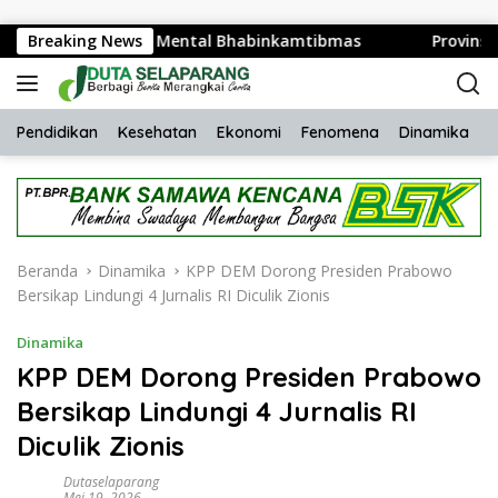
Langsung ke konten
h Kesehatan Mental Bhabinkamtibmas
Breaking News
Provinsi NTB Pe
Pendidikan
Kesehatan
Ekonomi
Fenomena
Dinamika
H
Beranda
Dinamika
KPP DEM Dorong Presiden Prabowo
Bersikap Lindungi 4 Jurnalis RI Diculik Zionis
Dinamika
KPP DEM Dorong Presiden Prabowo
Bersikap Lindungi 4 Jurnalis RI
Diculik Zionis
Dutaselaparang
Mei 19, 2026