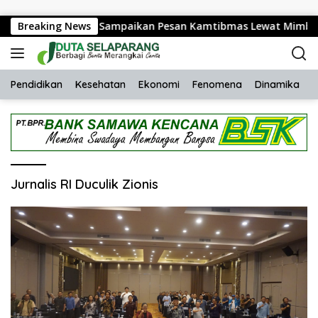
Langsung ke konten
kamtibmas Lelede Sampaikan Pesan Kamtibmas Lewat Mimbar
Breaking News
Pendidikan
Kesehatan
Ekonomi
Fenomena
Dinamika
H
Jurnalis RI Duculik Zionis