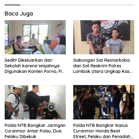
i
Baca Juga
p
o
s
Sedih! Dikeluarkan dari
Gabungan Sat Resnarkoba
Sekolah karena Wajahnya
dan Sat Reskrim Polres
Digunakan Konten Porno, FIH
Lombok Utara Ungkap Kasus
Laporkan Pelaku ke Polda
Narkotika di Mess Karyawan
Polda NTB Bongkar Jaringan
Polda NTB Bongkar Kasus
Curanmor Antar Pulau, Dua
Curanmor Honda Beat
Pelaku Dibekuk
Street, Pelaku dan Penadah