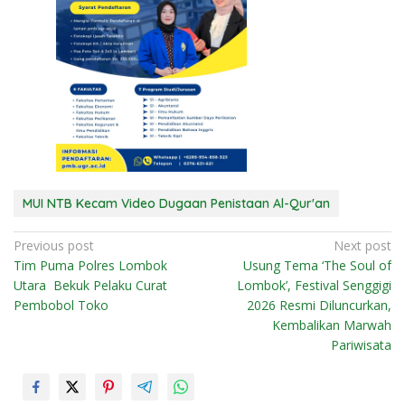
MUI NTB Kecam Video Dugaan Penistaan Al-Qur'an
N
Previous post
Next post
Tim Puma Polres Lombok
Usung Tema ‘The Soul of
a
Utara Bekuk Pelaku Curat
Lombok’, Festival Senggigi
v
Pembobol Toko
2026 Resmi Diluncurkan,
i
Kembalikan Marwah
Pariwisata
g
a
s