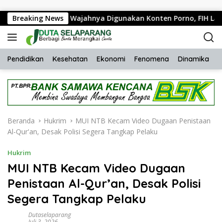
Langsung ke konten
Sekolah karena Wajahnya Digunakan Konten Porno, FIH Laporkan
Breaking News
Pendidikan
Kesehatan
Ekonomi
Fenomena
Dinamika
H
Beranda
Hukrim
MUI NTB Kecam Video Dugaan Penistaan
Al-Qur'an, Desak Polisi Segera Tangkap Pelaku
Hukrim
MUI NTB Kecam Video Dugaan
Penistaan Al-Qur’an, Desak Polisi
Segera Tangkap Pelaku
Dutaselaparang
Juli 3, 2026