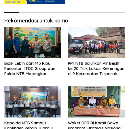
Rekomendasi untuk kamu
Bidik Lebih dari 145 Ribu
PMI NTB Salurkan Air Besih
Penonton, ITDC Group dan
ke 20 Titik Lokasi Kekeringan
Polda NTB Matangkan
di 9 Kecamatan Terparah
Persiapan Pertamina Grand
Kekeringan
Prix of Indonesia 2026
Kapolda NTB Sambut
Waket DPR RI Komit Bawa
Kontingen Peraih Juara III
Program Strategis Nasional