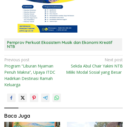
Pemprov Perkuat Ekosistem Musik dan Ekonomi Kreatif
NTB
N
Previous post
Next post
Program “Liburan Nyaman
Sekda Abul Chair Yakini NTB
a
Penuh Makna”, Upaya ITDC
Miliki Modal Sosial yang Besar
v
Hadirkan Destinasi Ramah
i
Keluarga
g
a
s
i
Baca Juga
p