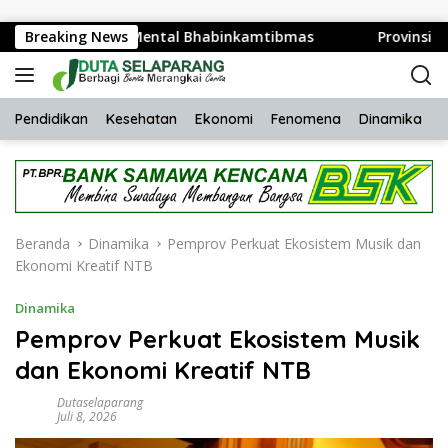
Langsung ke konten
sehatan Mental Bhabinkamtibmas
Breaking News
Provinsi NTB Perkua
Pendidikan
Kesehatan
Ekonomi
Fenomena
Dinamika
H
Beranda
Dinamika
Pemprov Perkuat Ekosistem Musik dan
Ekonomi Kreatif NTB
Dinamika
Pemprov Perkuat Ekosistem Musik
dan Ekonomi Kreatif NTB
Dutaselaparang
Juli 8, 2026