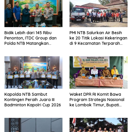
o
s
Bidik Lebih dari 145 Ribu
PMI NTB Salurkan Air Besih
Penonton, ITDC Group dan
ke 20 Titik Lokasi Kekeringan
Polda NTB Matangkan
di 9 Kecamatan Terparah
Persiapan Pertamina Grand
Kekeringan
Prix of Indonesia 2026
Kapolda NTB Sambut
Waket DPR RI Komit Bawa
Kontingen Peraih Juara III
Program Strategis Nasional
Badminton Kapolri Cup 2026
ke Lombok Timur, Bupati
Beri Apresiasi