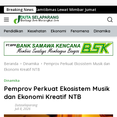
Langsung ke konten
ikan Pesan Kamtibmas Lewat Mimbar Jumat
Breaking News
SMPN 1 Ge
Pendidikan
Kesehatan
Ekonomi
Fenomena
Dinamika
H
Beranda
Dinamika
Pemprov Perkuat Ekosistem Musik dan
Ekonomi Kreatif NTB
Dinamika
Pemprov Perkuat Ekosistem Musik
dan Ekonomi Kreatif NTB
Dutaselaparang
Juli 8, 2026