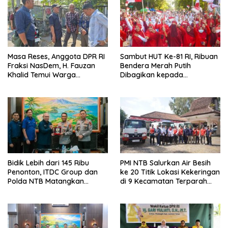
o
s
Masa Reses, Anggota DPR RI
Sambut HUT Ke-81 RI, Ribuan
Fraksi NasDem, H. Fauzan
Bendera Merah Putih
Khalid Temui Warga
Dibagikan kepada
Penerima Bantuan Bedah
Masyarakat
Rumah
Bidik Lebih dari 145 Ribu
PMI NTB Salurkan Air Besih
Penonton, ITDC Group dan
ke 20 Titik Lokasi Kekeringan
Polda NTB Matangkan
di 9 Kecamatan Terparah
Persiapan Pertamina Grand
Kekeringan
Prix of Indonesia 2026