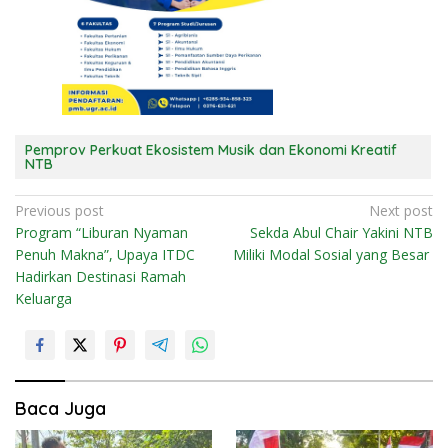
Pemprov Perkuat Ekosistem Musik dan Ekonomi Kreatif
NTB
N
Previous post
Next post
Program “Liburan Nyaman
Sekda Abul Chair Yakini NTB
a
Penuh Makna”, Upaya ITDC
Miliki Modal Sosial yang Besar
v
Hadirkan Destinasi Ramah
i
Keluarga
g
a
s
i
Baca Juga
p