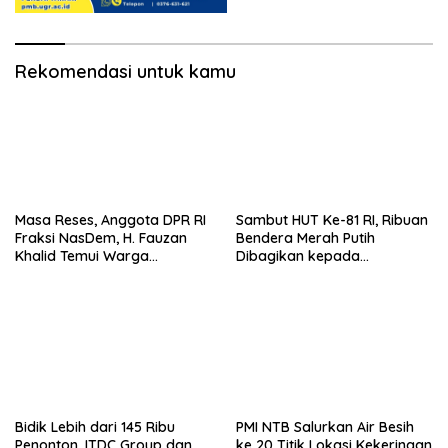
Rekomendasi untuk kamu
Masa Reses, Anggota DPR RI
Sambut HUT Ke-81 RI, Ribuan
Fraksi NasDem, H. Fauzan
Bendera Merah Putih
Khalid Temui Warga
Dibagikan kepada
Penerima Bantuan Bedah
Masyarakat
Rumah
Bidik Lebih dari 145 Ribu
PMI NTB Salurkan Air Besih
Penonton, ITDC Group dan
ke 20 Titik Lokasi Kekeringan