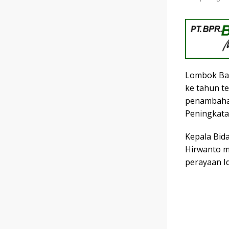
Lombok Bar
ke tahun te
penambahan 
Peningkata
Kepala Bid
Hirwanto m
perayaan Id