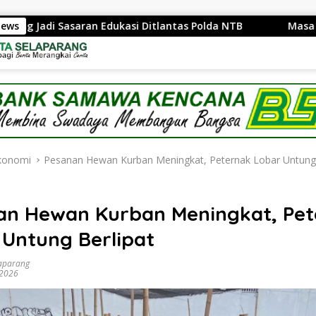
ran Edukasi Ditlantas Polda NTB
News
Masa Reses, Anggota
konomi
Pesanan Hewan Kurban Meningkat, Peternak Lobar Untung 
an Hewan Kurban Meningkat, Pet
 Untung Berlipat
aparang
 2026