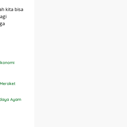
h kita bisa
agi
gga
Ekonomi
 Meroket
idaya Ayam