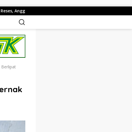
 DPR RI Fraksi NasDem, H. Fauzan Khalid Temui Warga Peneri
Berlipat
ernak