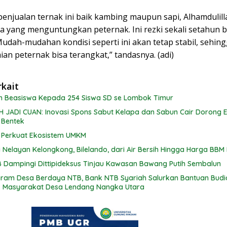
 penjualan ternak ini baik kambing maupun sapi, Alhamdulilla
a yang menguntungkan peternak. Ini rezki sekali setahun b
udah-mudahan kondisi seperti ini akan tetap stabil, sehin
n peternak bisa terangkat,” tandasnya. (adi)
rkait
n Beasiswa Kepada 254 Siswa SD se Lombok Timur
H JADI CUAN: Inovasi Spons Sabut Kelapa dan Sabun Cair Dorong 
 Bentek
B Perkuat Ekosistem UMKM
 Nelayan Kelongkong, Bilelando, dari Air Bersih Hingga Harga BBM
 Dampingi Dittipideksus Tinjau Kawasan Bawang Putih Sembalun
ram Desa Berdaya NTB, Bank NTB Syariah Salurkan Bantuan Bud
uk Masyarakat Desa Lendang Nangka Utara