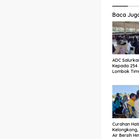
g
a
Baca Jug
s
i
p
o
s
ADC Salurka
Kepada 254 
Lombok Tim
Curahan Hat
Kelongkong, 
Air Bersih H