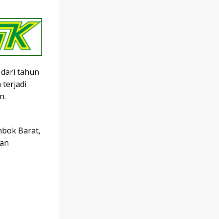
dari tahun
terjadi
n.
mbok Barat,
aan