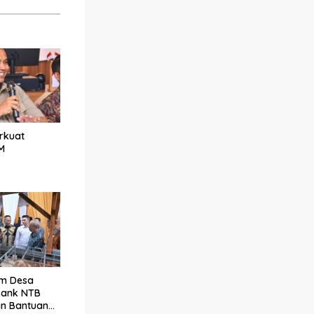
erkuat
M
m Desa
Bank NTB
an Bantuan