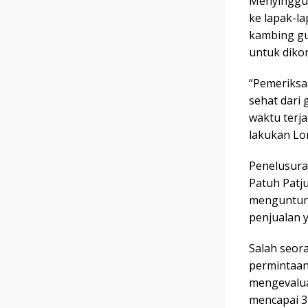
Menyinggun
ke lapak-l
kambing gu
untuk diko
“Pemeriksa
sehat dari
waktu terja
lakukan Lo
Penelusura
Patuh Patju
menguntung
penjualan 
Salah seor
permintaan
mengevalua
mencapai 35