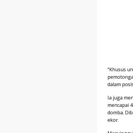
“Khusus unt
pemotongan 
dalam posis
Ia juga me
mencapai 4.
domba. Dib
ekor.