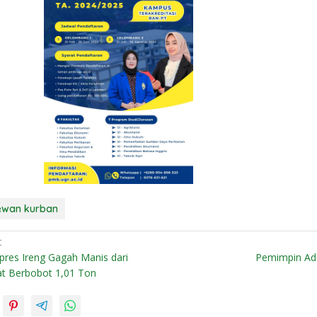
ewan kurban
t
res Ireng Gagah Manis dari
Pemimpin Ada
t Berbobot 1,01 Ton