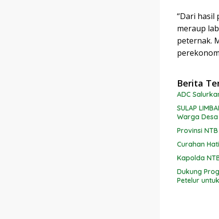
“Dari hasil
meraup lab
peternak. M
perekonomia
Berita Te
ADC Salurka
SULAP LIMBA
Warga Desa
Provinsi NT
Curahan Hati
Kapolda NTB
Dukung Prog
Petelur unt