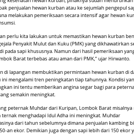
g kesehatan hewan kurban, pihaknya sudah menurunkan 
apak penjualan hewan kurban atau ke sejumlah pengepul sa
na melakukan pemeriksaan secara intensif agar hewan k
nsumsi.
an perlu kita lakukan untuk memastikan hewan kurban be
 gejala Penyakit Mulut dan Kuku (PMK) yang dikhawatirkan 
di pada sapi khususnya. Namun dari hasil pemeriksaan yang
mbok Barat terbebas atau aman dari PMK,” ujar Hirwanto.
n di lapangan membuktikan permintaan hewan kurban di d
 ini mengalami tren peningkatan tiap tahunnya. Kondisi ya
kan ini tentu memberikan angina segar bagi para peternak
yang semakin meningkat.
ang peternak Muhdar dari Kuripan, Lombok Barat misalnya
 ternak menghadapi Idul Adha ini meningkat. Muhdar
sinya dari tahun sebelumnya dimana penjualan kambing b
0-an ekor. Demikian juga dengan sapi lebih dari 150 ekor y