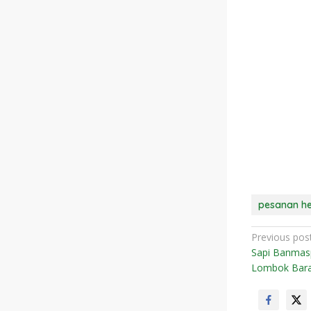
pesanan h
N
Previous pos
Sapi Banmasp
a
Lombok Bara
v
i