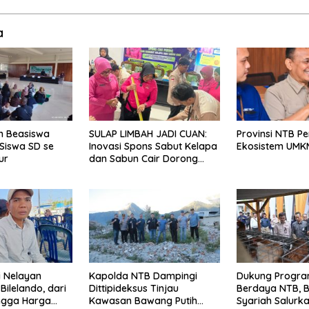
a
n Beasiswa
SULAP LIMBAH JADI CUAN:
Provinsi NTB P
Siswa SD se
Inovasi Spons Sabut Kelapa
Ekosistem UMK
ur
dan Sabun Cair Dorong
Ekonomi Warga Desa
Bentek
i Nelayan
Kapolda NTB Dampingi
Dukung Progra
Bilelando, dari
Dittipideksus Tinjau
Berdaya NTB, 
ingga Harga
Kawasan Bawang Putih
Syariah Salurk