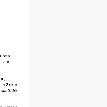
a-rata
 kita
tong
dan 2 ekor
apai 3.155