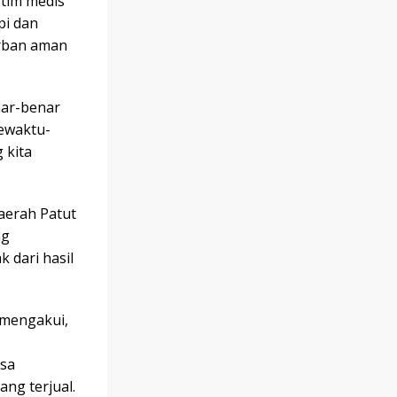
tim medis
pi dan
urban aman
nar-benar
sewaktu-
 kita
aerah Patut
ng
 dari hasil
 mengakui,
isa
ang terjual.