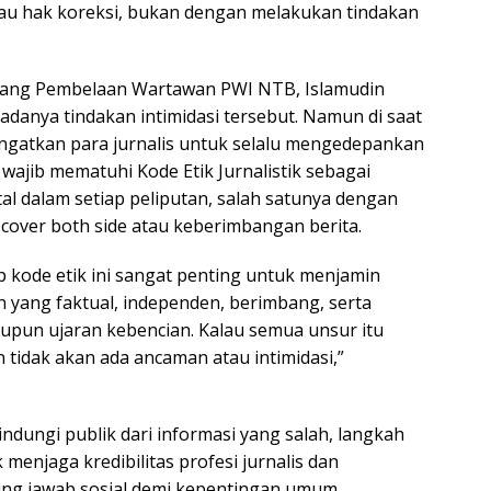
tau hak koreksi, bukan dengan melakukan tindakan
 Bidang Pembelaan Wartawan PWI NTB, Islamudin
danya tindakan intimidasi tersebut. Namun di saat
ngatkan para jurnalis untuk selalu mengedepankan
wajib mematuhi Kode Etik Jurnalistik sebagai
 dalam setiap peliputan, salah satunya dengan
cover both side atau keberimbangan berita.
 kode etik ini sangat penting untuk menjamin
n yang faktual, independen, berimbang, serta
upun ujaran kebencian. Kalau semua unsur itu
n tidak akan ada ancaman atau intimidasi,”
indungi publik dari informasi yang salah, langkah
k menjaga kredibilitas profesi jurnalis dan
g jawab sosial demi kepentingan umum.