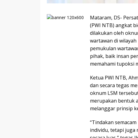
Mataram, DS- Persa
(PWI NTB) angkat bi
dilakukan oleh okn
wartawan di wilayah
pemukulan wartawan
pihak, baik insan p
memahami tupoksi ma
Ketua PWI NTB, Ahma
dan secara tegas me
oknum LSM tersebut.
merupakan bentuk aks
melanggar prinsip ke
“Tindakan semacam i
individu, tetapi jug
secara luas,” tegas Ik