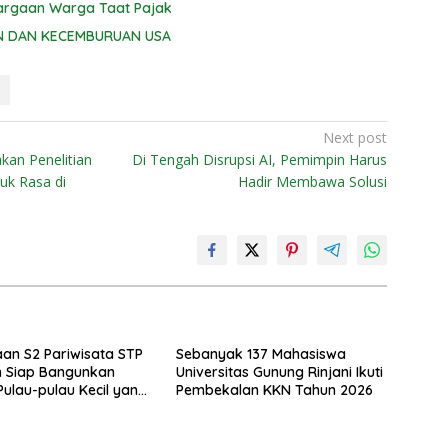
hargaan Warga Taat Pajak
N DAN KECEMBURUAN USA
Next post
akan Penelitian
Di Tengah Disrupsi AI, Pemimpin Harus
uk Rasa di
Hadir Membawa Solusi
n S2 Pariwisata STP
Sebanyak 137 Mahasiswa
 Siap Bangunkan
Universitas Gunung Rinjani Ikuti
Pulau-pulau Kecil yang
Pembekalan KKN Tahun 2026