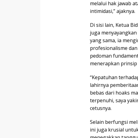
melalui hak jawab a
intimidasi,” ajaknya.
Di sisi lain, Ketua
juga menyayangkan a
yang sama, ia mengi
profesionalisme dan 
pedoman fundamental
menerapkan prinsip 
“Kepatuhan terhadap
lahirnya pemberitaa
bebas dari hoaks ma
terpenuhi, saya yaki
cetusnya.
Selain berfungsi mel
ini juga krusial untu
menegakkan tanggun