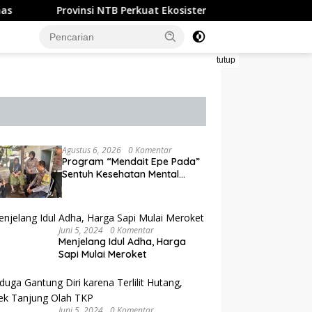
insi NTB Perkuat Ekosistem UMKM
Bidik Lebih dari 14
tutup
Agustus 6, 2026
0 Komentar
Program “Mendait Epe Pada”
Sentuh Kesehatan Mental
Bhabinkamtibmas
Juni 5, 2024
0 Komentar
Menjelang Idul Adha, Harga
Sapi Mulai Meroket
Juni 5, 2024
0 Komentar