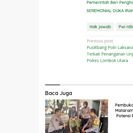
Pemerintah Beri Peng
SEREMONIAL DUKA IRA
Hak jawab
Pwi ntb
Navigasi
Previous post
Puslitbang Polri Laksan
pos
Terkait Penanganan Unj
Polres Lombok Utara
Baca Juga
Pembukaa
Mataram
Potensi 
Tertidur