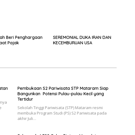
ah Beri Penghargaan
SEREMONIAL DUKA IRAN DAN
aat Pajak
KECEMBURUAN USA
atan
Pembukaan S2 Pariwisata STP Mataram Siap
Bangunkan Potensi Pulau-pulau Kecil yang
Tertidur
anya
e
Sekolah Tinggi Pariwisata (STP) Mataram resmi
membuka Program Studi (PS) S2 Pariwisata pada
akhir Juli…