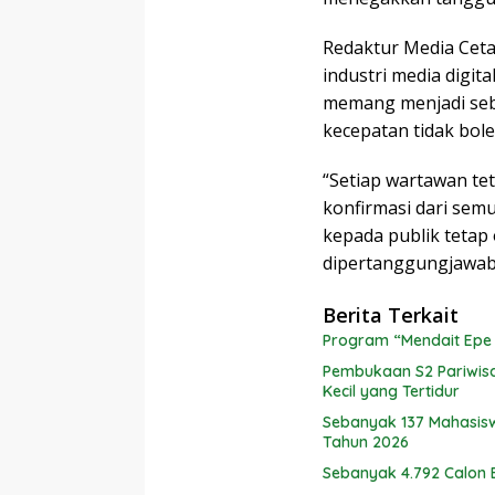
Redaktur Media Cet
industri media digit
memang menjadi sebu
kecepatan tidak bol
“Setiap wartawan t
konfirmasi dari semu
kepada publik tetap 
dipertanggungjawabk
Berita Terkait
Program “Mendait Epe
Pembukaan S2 Pariwis
Kecil yang Tertidur
Sebanyak 137 Mahasisw
Tahun 2026
Sebanyak 4.792 Calon 