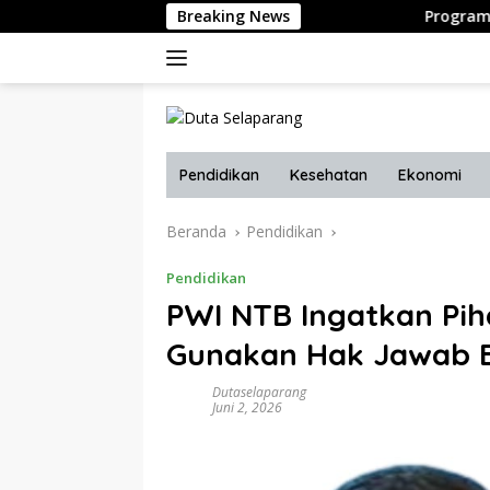
Langsung
Breaking News
Program “Mendait Epe 
ke
konten
Pendidikan
Kesehatan
Ekonomi
Beranda
Pendidikan
Pendidikan
PWI NTB Ingatkan Pih
Gunakan Hak Jawab B
Dutaselaparang
Juni 2, 2026