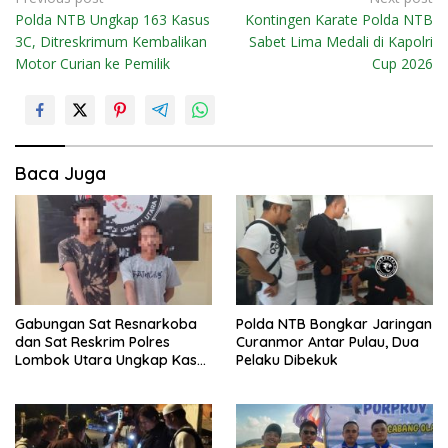
N
Polda NTB Ungkap 163 Kasus
Kontingen Karate Polda NTB
a
3C, Ditreskrimum Kembalikan
Sabet Lima Medali di Kapolri
v
Motor Curian ke Pemilik
Cup 2026
i
g
a
s
Baca Juga
i
p
o
s
Gabungan Sat Resnarkoba
Polda NTB Bongkar Jaringan
dan Sat Reskrim Polres
Curanmor Antar Pulau, Dua
Lombok Utara Ungkap Kasus
Pelaku Dibekuk
Narkotika di Mess Karyawan