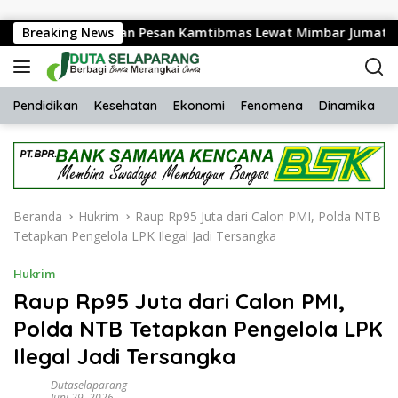
Langsung ke konten
de Sampaikan Pesan Kamtibmas Lewat Mimbar Jumat
Breaking News
Pendidikan
Kesehatan
Ekonomi
Fenomena
Dinamika
H
Beranda
Hukrim
Raup Rp95 Juta dari Calon PMI, Polda NTB
Tetapkan Pengelola LPK Ilegal Jadi Tersangka
Hukrim
Raup Rp95 Juta dari Calon PMI,
Polda NTB Tetapkan Pengelola LPK
Ilegal Jadi Tersangka
Dutaselaparang
Juni 29, 2026