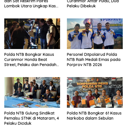
dan Sat Reskrim Polres
Curanmor Antar Pulau, Dua
Lombok Utara Ungkap Kasus
Pelaku Dibekuk
Narkotika di Mess Karyawan
Polda NTB Bongkar Kasus
Personel Ditpolairud Polda
Curanmor Honda Beat
NTB Raih Medali Emas pada
Street, Pelaku dan Penadah
Porprov NTB 2026
Ditangkap
Polda NTB Gulung Sindikat
Polda NTB Bongkar 61 Kasus
Pemalsu STNK di Mataram, 4
Narkoba dalam Sebulan
Pelaku Diciduk