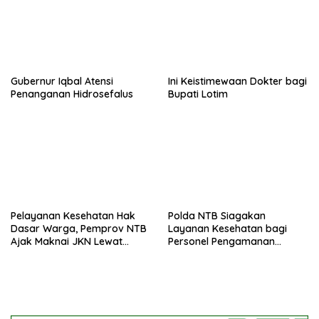
Gubernur Iqbal Atensi
Ini Keistimewaan Dokter bagi
Penanganan Hidrosefalus
Bupati Lotim
Pelayanan Kesehatan Hak
Polda NTB Siagakan
Dasar Warga, Pemprov NTB
Layanan Kesehatan bagi
Ajak Maknai JKN Lewat
Personel Pengamanan
Semangat Gotong Royong
Porprov XII