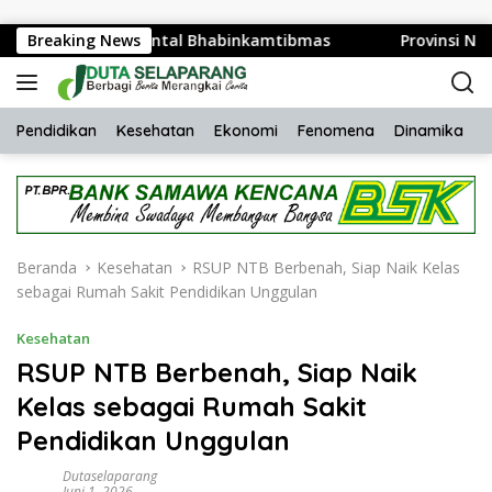
Langsung ke konten
esehatan Mental Bhabinkamtibmas
Breaking News
Provinsi NTB Perku
Pendidikan
Kesehatan
Ekonomi
Fenomena
Dinamika
H
Beranda
Kesehatan
RSUP NTB Berbenah, Siap Naik Kelas
sebagai Rumah Sakit Pendidikan Unggulan
Kesehatan
RSUP NTB Berbenah, Siap Naik
Kelas sebagai Rumah Sakit
Pendidikan Unggulan
Dutaselaparang
Juni 1, 2026