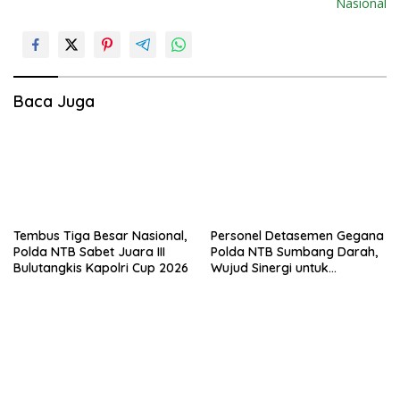
i
Nasional
g
a
s
i
Baca Juga
p
o
s
Tembus Tiga Besar Nasional,
Personel Detasemen Gegana
Polda NTB Sabet Juara III
Polda NTB Sumbang Darah,
Bulutangkis Kapolri Cup 2026
Wujud Sinergi untuk
Kemanusiaan