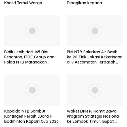
Khalid Temui Warga
Dibagikan kepada
Penerima Bantuan Bedah
Masyarakat
Rumah
Bidik Lebih dari 145 Ribu
PMI NTB Salurkan Air Besih
Penonton, ITDC Group dan
ke 20 Titik Lokasi Kekeringan
Polda NTB Matangkan
di 9 Kecamatan Terparah
Persiapan Pertamina Grand
Kekeringan
Prix of Indonesia 2026
Kapolda NTB Sambut
Waket DPR RI Komit Bawa
Kontingen Peraih Juara III
Program Strategis Nasional
Badminton Kapolri Cup 2026
ke Lombok Timur, Bupati
Beri Apresiasi