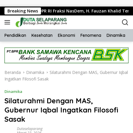
Langsung ke konten
s, Anggota DPR RI Fraksi NasDem, H. Fauzan Khalid Temui Wa
Breaking News
Pendidikan
Kesehatan
Ekonomi
Fenomena
Dinamika
H
Beranda
Dinamika
Silaturahmi Dengan MAS, Gubernur Iqbal
Ingatkan Filosofi Sasak
Dinamika
Silaturahmi Dengan MAS,
Gubernur Iqbal Ingatkan Filosofi
Sasak
Dutaselaparang
Maret 23, 2026