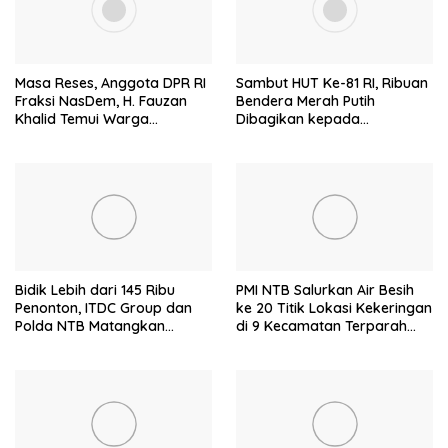
Masa Reses, Anggota DPR RI
Sambut HUT Ke-81 RI, Ribuan
Fraksi NasDem, H. Fauzan
Bendera Merah Putih
Khalid Temui Warga
Dibagikan kepada
Penerima Bantuan Bedah
Masyarakat
Rumah
Bidik Lebih dari 145 Ribu
PMI NTB Salurkan Air Besih
Penonton, ITDC Group dan
ke 20 Titik Lokasi Kekeringan
Polda NTB Matangkan
di 9 Kecamatan Terparah
Persiapan Pertamina Grand
Kekeringan
Prix of Indonesia 2026