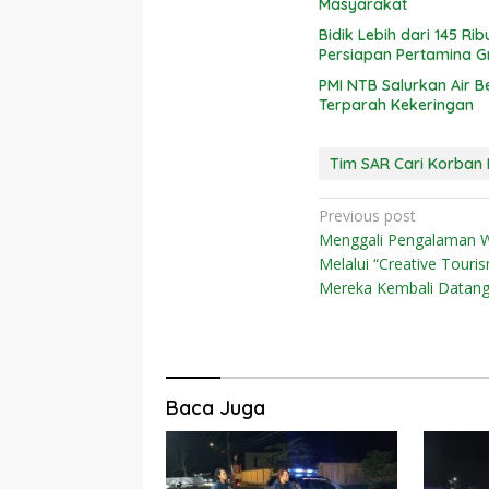
Masyarakat
Bidik Lebih dari 145 R
Persiapan Pertamina G
PMI NTB Salurkan Air B
Terparah Kekeringan
Tim SAR Cari Korban 
Navigasi
Previous post
Menggali Pengalaman 
pos
Melalui “Creative Tour
Mereka Kembali Datan
Baca Juga