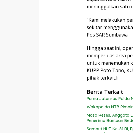
meninggalkan satu un
“Kami melakukan pen
sekitar menggunakan 
Pos SAR Sumbawa.
Hingga saat ini, ope
memperluas area pe
untuk menemukan kor
KUPP Poto Tano, KU
pihak terkait.li
Berita Terkait
Puma Jatanras Polda N
Wakapolda NTB Pimpin P
Masa Reses, Anggota D
Penerima Bantuan Be
Sambut HUT Ke-81 RI, 