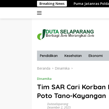
Langsung
Puma Jatanras Polda NTB Sisir Lokasi Ra
Breaking News
ke
konten
Pendidikan
Kesehatan
Ekonomi
Beranda
Dinamika
Dinamika
Tim SAR Cari Korban 
Poto Tano-Kayangan
Dutaselaparang
Desember 2, 2025