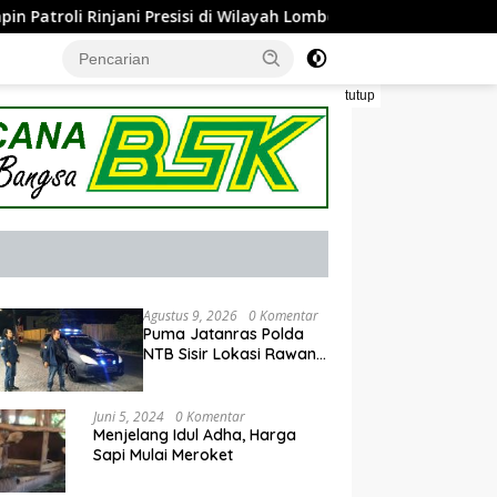
resisi di Wilayah Lombok Tengah
Bhabinkamtibmas Lel
tutup
Agustus 9, 2026
0 Komentar
Puma Jatanras Polda
NTB Sisir Lokasi Rawan
Balap Liar
Juni 5, 2024
0 Komentar
Menjelang Idul Adha, Harga
Sapi Mulai Meroket