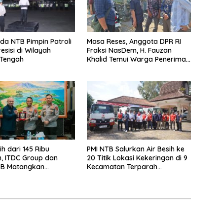
a NTB Pimpin Patroli
Masa Reses, Anggota DPR RI
resisi di Wilayah
Fraksi NasDem, H. Fauzan
Tengah
Khalid Temui Warga Penerima
Bantuan Bedah Rumah
ih dari 145 Ribu
PMI NTB Salurkan Air Besih ke
, ITDC Group dan
20 Titik Lokasi Kekeringan di 9
TB Matangkan
Kecamatan Terparah
n Pertamina Grand
Kekeringan
Indonesia 2026