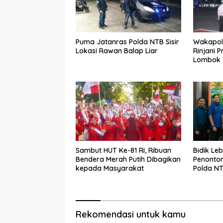
Puma Jatanras Polda NTB Sisir
Wakapold
Lokasi Rawan Balap Liar
Rinjani P
Lombok 
Sambut HUT Ke-81 RI, Ribuan
Bidik Leb
Bendera Merah Putih Dibagikan
Penonton
kepada Masyarakat
Polda N
Persiapa
Prix of 
Rekomendasi untuk kamu