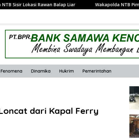
wan Balap Liar
Wakapolda NTB Pimpin Patroli Rinjani P
Fenomena
Dinamika
Hukrim
Pemerintahan
Loncat dari Kapal Ferry