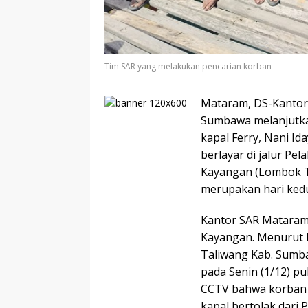
Tim SAR yang melakukan pencarian korban
Mataram, DS-Kantor
Sumbawa melanjutka
kapal Ferry, Nani Id
berlayar di jalur P
Kayangan (Lombok Tim
merupakan hari kedu
Kantor SAR Mataram
Kayangan. Menurut la
Taliwang Kab. Sumb
pada Senin (1/12) p
CCTV bahwa korban t
kapal bertolak dari