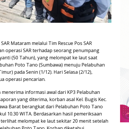
 SAR Mataram melalui Tim Rescue Pos SAR
n operasi SAR terhadap seorang penumpang
ayanti (50 Tahun), yang melompat ke laut saat
elabuhan Poto Tano (Sumbawa) menuju Pelabuhan
ur) pada Senin (1/12). Hari Selasa (2/12),
a operasi pencarian.
 menerima informasi awal dari KP3 Pelabuhan
poran yang diterima, korban asal Kel. Bugis Kec.
awa Barat berangkat dari Pelabuhan Poto Tano
ukul 10.30 WITA. Berdasarkan hasil pemeriksaan
erlihat melompat ke laut sekitar 20 menit setelah
 Pelabuhan Poto Tano. Korban diketahui