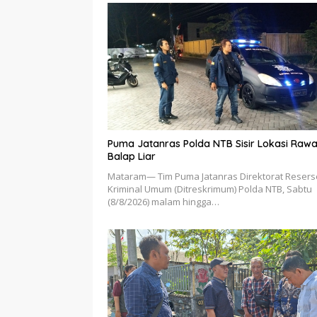
Puma Jatanras Polda NTB Sisir Lokasi Raw
Balap Liar
Mataram— Tim Puma Jatanras Direktorat Resers
Kriminal Umum (Ditreskrimum) Polda NTB, Sabtu
(8/8/2026) malam hingga…