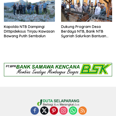
Kapolda NTB Dampingi
Dukung Program Desa
Dittipideksus Tinjau Kawasan
Berdaya NTB, Bank NTB
Bawang Putih Sembalun
Syariah Salurkan Bantuan
Budidaya Ayam Petelur
untuk Masyarakat Desa
Lendang Nangka Utara