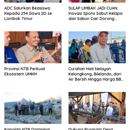
ADC Salurkan Beasiswa
SULAP LIMBAH JADI CUAN:
Kepada 254 Siswa SD se
Inovasi Spons Sabut Kelapa
Lombok Timur
dan Sabun Cair Dorong
Ekonomi Warga Desa Bentek
Provinsi NTB Perkuat
Curahan Hati Nelayan
Ekosistem UMKM
Kelongkong, Bilelando, dari
Air Bersih Hingga Harga BBM
Meroket
Kapolda NTB Dampingi
Dukung Program Desa