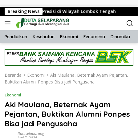
Langsung ke konten
i Rinjani Presisi di Wilayah Lombok Tengah
Breaking News
Bhabinkam
Pendidikan
Kesehatan
Ekonomi
Fenomena
Dinamika
H
Beranda
Ekonomi
Aki Maulana, Beternak Ayam Pejantan,
Buktikan Alumni Ponpes Bisa jadi Pengusaha
Ekonomi
Aki Maulana, Beternak Ayam
Pejantan, Buktikan Alumni Ponpes
Bisa jadi Pengusaha
Dutaselaparang
Juni 7, 2026