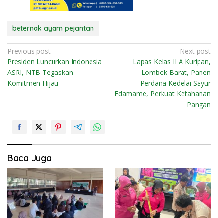
beternak ayam pejantan
N
Previous post
Next post
Presiden Luncurkan Indonesia
Lapas Kelas II A Kuripan,
a
ASRI, NTB Tegaskan
Lombok Barat, Panen
v
Komitmen Hijau
Perdana Kedelai Sayur
i
Edamame, Perkuat Ketahanan
Pangan
g
a
s
i
Baca Juga
p
o
s